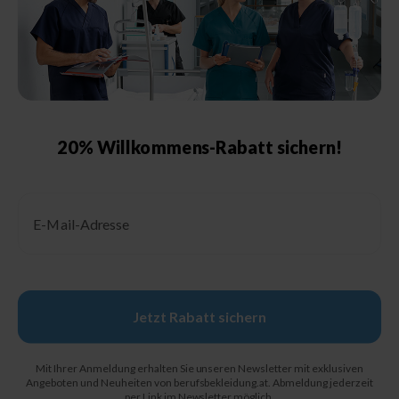
Größenberatung &
Pflegehinweise
Größentabelle Damen
Größentabelle Herren
Größentabelle Schuhe
20% Willkommens-Rabatt sichern!
Schutzklassen &
Kennzeichnungen
Email
Pflegehinweise
Jetzt Rabatt sichern
© 2026, Berufsbekleidung.de
Mit Ihrer Anmeldung erhalten Sie unseren Newsletter mit exklusiven
Angeboten und Neuheiten von berufsbekleidung.at. Abmeldung jederzeit
per Link im Newsletter möglich.