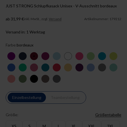
JUST STRONG Schlupfkasack Unisex - V-Ausschnitt bordeaux
Angebot
ab 31,99 €
inkl. MwSt., zzgl.
Versand
Artikelnummer: 179212
Versand in: 1 Werktag
Farbe:
bordeaux
lila
navy
bordeaux
berry
eisblau
weiß
pink
apfelgrün
türkis
limette
königsblau
irischgrün
rosenholz
petrol
rot
sonnengelb
pflaume
petrolblau
grau
aqua g
pfirsichrosa
wiesengrün
schwarz
deep taupe
steingrau
Einzelbestellung
Teambestellung
Größe:
Größentabelle
XS
S
M
L
XL
XXL
3XL