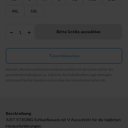
4XL
5XL
Anzahl:
Bitte Größe auswählen
Zum Stickservice
Hinweis: Bei personalisierten Artikeln erhöht sich die Lieferzeit für die
gesamte Bestellung um ca. 1 Woche. Bei individuellen Logo-Anfragen
informiert Sie der Kundenservice über die tatsächliche Lieferzeit.
Beschreibung
JUST STRONG Schlupfkasack mit V-Ausschnitt für die täglichen
Herausforderungen