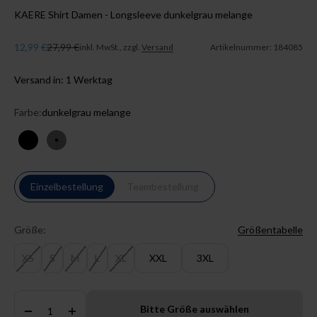
KAERE Shirt Damen - Longsleeve dunkelgrau melange
Angebot
Regulärer Preis
12,99 €
27,99 €
inkl. MwSt., zzgl.
Versand
Artikelnummer: 184085
Versand in: 1 Werktag
Farbe:
dunkelgrau melange
schwarz
dunkelgrau melange
Einzelbestellung
Teambestellung
Größe:
Größentabelle
XS
S
M
L
XL
XXL
3XL
Anzahl:
Bitte Größe auswählen