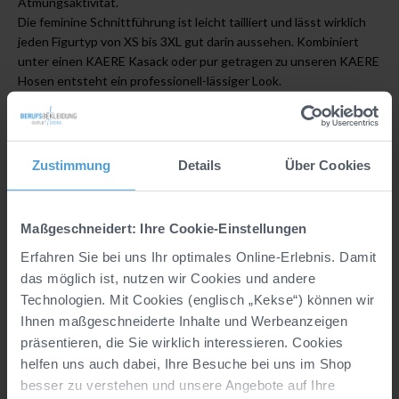
Atmungsaktivität.
Die feminine Schnittführung ist leicht tailliert und lässt wirklich
jeden Figurtyp von XS bis 3XL gut darin aussehen. Kombiniert
unter einen KAERE Kasack oder pur getragen zu unseren KAERE
Hosen entsteht ein professionell-lässiger Look.
Garantiert beruflich wie auch privat tragbar
: Das perfekte
Wohlfühl-Shirt, das in keinem Kleiderschrank fehlen darf!
Zustimmung
Details
Über Cookies
Details
Hersteller:
CLINIC & JOB DRESS GmbH, Marke
Maßgeschneidert: Ihre Cookie-Einstellungen
CLINIC DRESS, In der Welle 14, DE, 49565
Erfahren Sie bei uns Ihr optimales Online-Erlebnis. Damit
Bramsche, info@clinicdress.de
das möglich ist, nutzen wir Cookies und andere
Material:
95% Baumwolle/5% Elasthan (Single-
Technologien. Mit Cookies (englisch „Kekse“) können wir
Jersey, Stretch)
Ihnen maßgeschneiderte Inhalte und Werbeanzeigen
präsentieren, die Sie wirklich interessieren. Cookies
Industriewäsche geeignet nach EN ISO 15797:
helfen uns auch dabei, Ihre Besuche bei uns im Shop
Ja, bei 75° Wäsche und 90° Trocknung getestet
besser zu verstehen und unsere Angebote auf Ihre