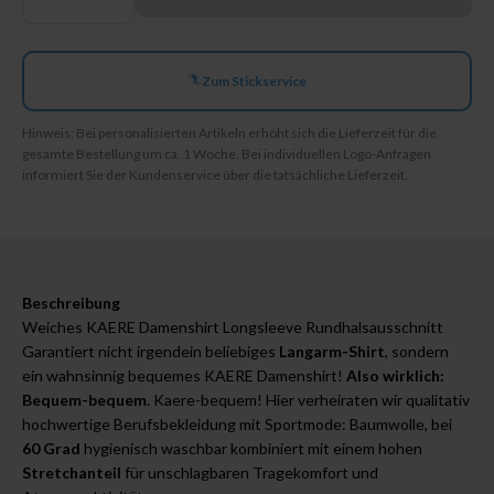
Zum Stickservice
Hinweis: Bei personalisierten Artikeln erhöht sich die Lieferzeit für die
gesamte Bestellung um ca. 1 Woche. Bei individuellen Logo-Anfragen
informiert Sie der Kundenservice über die tatsächliche Lieferzeit.
Beschreibung
Weiches KAERE Damenshirt Longsleeve Rundhalsausschnitt
Garantiert nicht irgendein beliebiges
Langarm-Shirt
, sondern
ein wahnsinnig bequemes KAERE Damenshirt!
Also wirklich:
Bequem-bequem
. Kaere-bequem! Hier verheiraten wir qualitativ
hochwertige Berufsbekleidung mit Sportmode: Baumwolle, bei
60 Grad
hygienisch waschbar kombiniert mit einem hohen
Stretchanteil
für unschlagbaren Tragekomfort und