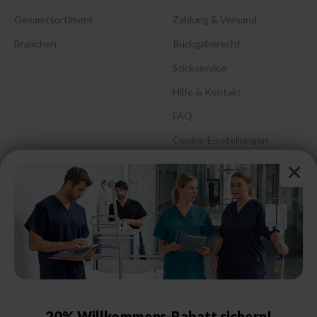
Gesamtsortiment
Zahlung & Versand
Branchen
Rückgaberecht
Stickservice
Hilfe & Kontakt
FAQ
Cookie-Einstellungen
Barrierefreiheitserklärung
Größenberatung &
Pflegehinweise
Größentabelle Damen
Größentabelle Herren
Größentabelle Schuhe
20% Willkommens-Rabatt sichern!