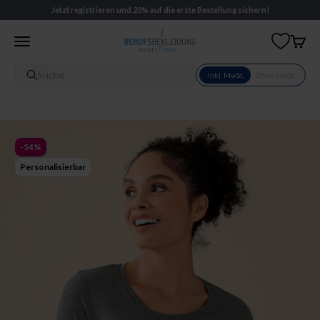
Zum Inhalt springen
Jetzt registrieren und 20% auf die erste Bestellung sichern!
Berufsbekleidung DE
Menü
Waren
Suche
Inkl. MwSt.
Ohne MwSt.
-54%
Personalisierbar