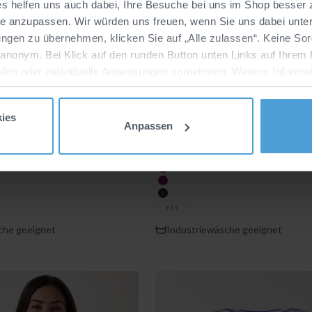
ies helfen uns auch dabei, Ihre Besuche bei uns im Shop besser
se anzupassen. Wir würden uns freuen, wenn Sie uns dabei unter
-43%
ngen zu übernehmen, klicken Sie auf „Alle zulassen“. Keine Sor
erbar
Personalisierbar
 anonym. Bei Klick auf den runden Button unten Links auf Ihrem 
ufen oder individuelle Anpassungen vornehmen. Weitere Informat
re Marketingpartner, haben wir für Sie in unserer
Datenschutz
 Damen - Polokragen berry
Stretch Shirt Damen - Polokr
ies
Anpassen
er Preis
Angebot
Regulärer Preis
€
19,99 €
34,99 €
farbe
schwarz
rot
berry
navy
+19
che geeignet
Industriewäsche geeignet