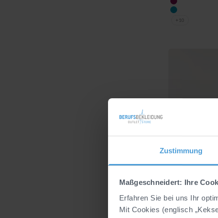
berry
türkis
+10
Zustimmung
Maßgeschneidert: Ihre Cook
Erfahren Sie bei uns Ihr opt
Mit Cookies (englisch „Keks