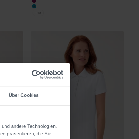
berry
türkis
+10
Über Cookies
s und andere Technologien.
n präsentieren, die Sie