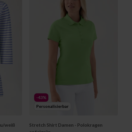
-43%
Personalisierbar
au/weiß
Stretch Shirt Damen - Polokragen
apfelgrün