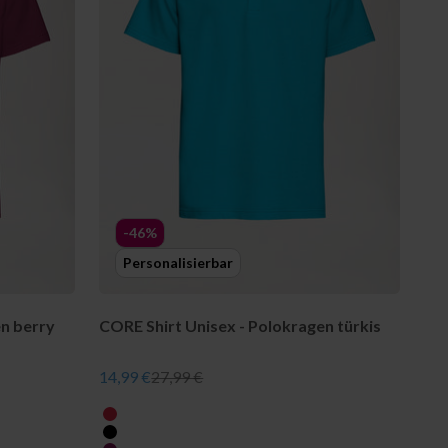
-46%
Personalisierbar
en berry
CORE Shirt Unisex - Polokragen türkis
Angebot
Regulärer Preis
14,99 €
27,99 €
farbe
rot
schwarz