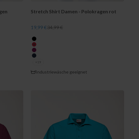
agen
Stretch Shirt Damen - Polokragen rot
Angebot
Regulärer Preis
19,99 €
34,99 €
farbe
schwarz
rot
berry
navy
+19
Industriewäsche geeignet