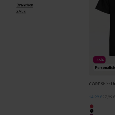
Branchen
SALE
-46%
Personalisi
CORE Shirt U
Angebot
Regulär
14,99 €
27,99 
farbe
rot
schwarz