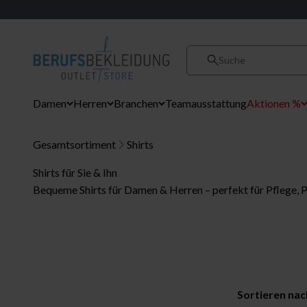
Zum Inhalt springen
Berufsbekleidung DE
Suche
Damen
Herren
Branchen
Teamausstattung
Aktionen %
Gesamtsortiment
Shirts
Shirts für Sie & Ihn
Bequeme Shirts für Damen & Herren – perfekt für Pflege, P
Sortieren nac