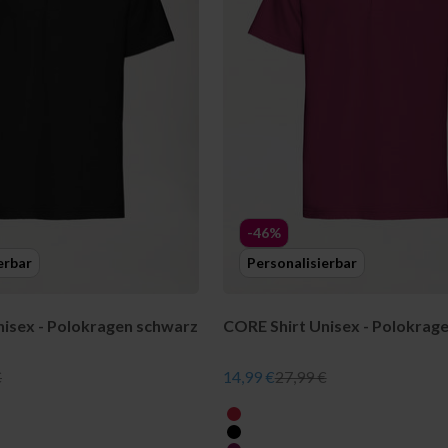
-46%
erbar
Personalisierbar
nisex - Polokragen schwarz
CORE Shirt Unisex - Polokrag
er Preis
Angebot
Regulärer Preis
€
14,99 €
27,99 €
farbe
rot
schwarz