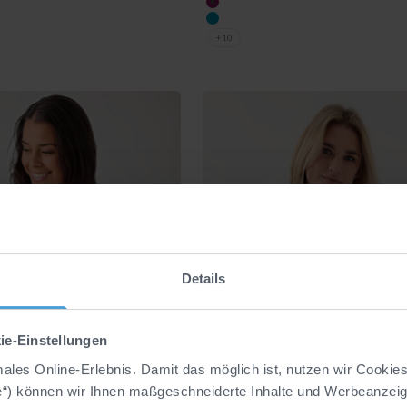
berry
türkis
+10
Details
ie-Einstellungen
imales Online-Erlebnis. Damit das möglich ist, nutzen wir Cookie
e“) können wir Ihnen maßgeschneiderte Inhalte und Werbeanzeige