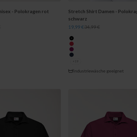
isex - Polokragen rot
Stretch Shirt Damen - Polokr
schwarz
er Preis
Angebot
Regulärer Preis
€
19,99 €
34,99 €
farbe
schwarz
rot
berry
navy
+19
Industriewäsche geeignet