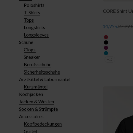
Poloshirts
CORE Shirt Un
T-Shirts
Tops
Angebot
Regulär
14,99 €
27,99 
Longshirts
Longsleeves
farbe
rot
Schuhe
schwarz
Clogs
berry
türkis
Sneaker
+10
Berufsschuhe
Sicherheitsschuhe
Arztkittel & Labormäntel
Kurzmäntel
Kochjacken
Jacken & Westen
Socken & Strümpfe
Accessoires
Kopfbedeckungen
Gürtel