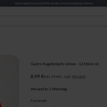
Jetzt registrieren und 20% auf die erste Bestellung sichern!
Gastro Kugelknöpfe Unisex - 12 Stück rot
Angebot
8,99 €
inkl. MwSt., zzgl.
Versand
Versand in: 1 Werktag
Farbe:
rot