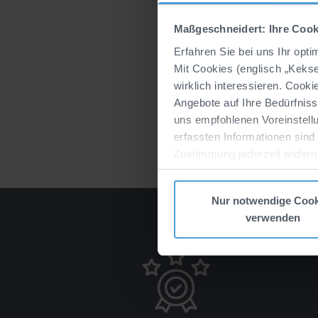
Maßgeschneidert: Ihre Cook
Erfahren Sie bei uns Ihr opt
Mit Cookies (englisch „Keks
wirklich interessieren. Cook
Angebote auf Ihre Bedürfnis
uns empfohlenen Voreinstellu
erfassten Informationen sind
Zustimmung jederzeit widerr
Datenverarbeitung durch unse
Zum
Impressum
.
Nur notwendige Cook
verwenden