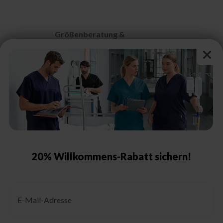
Größenberatung &
Pflegehinweise
n
Größentabelle Damen
Größentabelle Herren
Größentabelle Schuhe
Schutzklassen & Kennzeichnungen
Pflegehinweise
20% Willkommens-Rabatt sichern!
Email
g