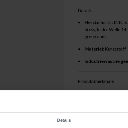
Details
Hersteller:
CLINIC &
dress, In der Welle 1
group.com
Material:
Kunststoff
Industriewäsche gee
Produktmerkmale
Details