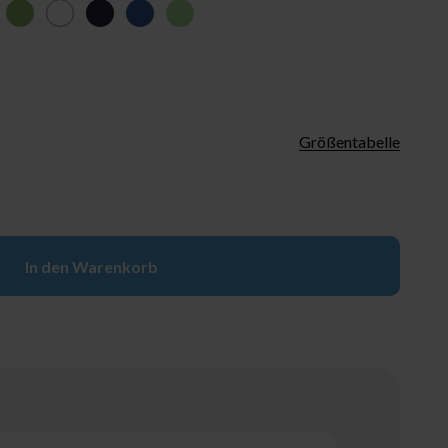
x
t
grün
schwarz/weiß
marine
royalblau
apfelgrün
Größentabelle
In den Warenkorb