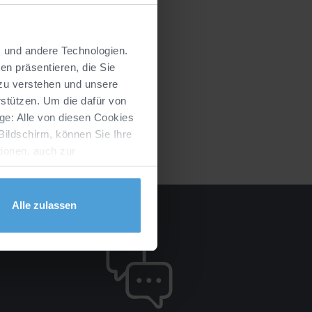
s und andere Technologien.
n präsentieren, die Sie
 zu verstehen und unsere
stützen. Um die dafür von
ge: Alle von diesen Cookies
Bildschirm, können Sie Ihre
ionen, auch zur
erklärung
zusammengestellt.
Alle zulassen