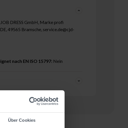
 JOB DRESS GmbH, Marke profi
4, DE, 49565 Bramsche, service.de@cjd-
ignet nach EN ISO 15797:
Nein
Über Cookies