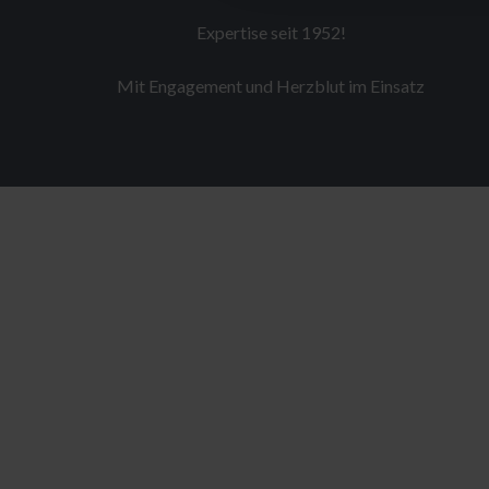
Expertise seit 1952!
Mit Engagement und Herzblut im Einsatz