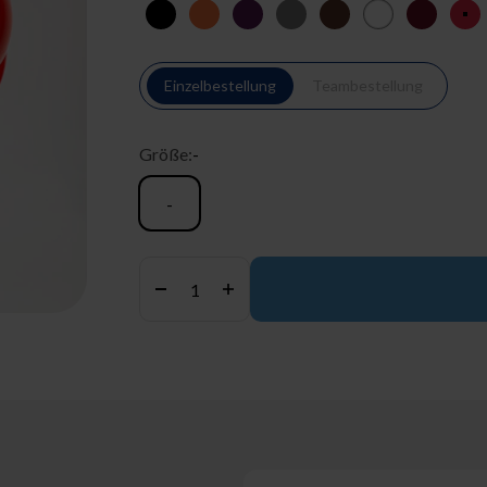
schwarz
orange
pflaume
grau
braun
weiß
bordeau
ro
Einzelbestellung
Teambestellung
Größe:
-
-
Anzahl: