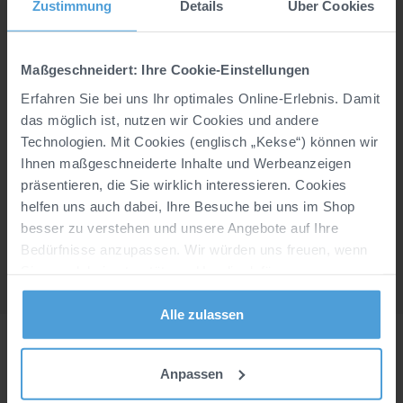
Zustimmung
Details
Über Cookies
Details
Hersteller:
SIKA FOOTWEAR AS, Marke Sika, HI-
Maßgeschneidert: Ihre Cookie-Einstellungen
Park 301, DK, 7400 Herning,
customerservice@sikafootwear.dk
Erfahren Sie bei uns Ihr optimales Online-Erlebnis. Damit
das möglich ist, nutzen wir Cookies und andere
Material:
Leder (Glattleder)
Technologien. Mit Cookies (englisch „Kekse“) können wir
Industriewäsche geeignet nach EN ISO 15797:
Ihnen maßgeschneiderte Inhalte und Werbeanzeigen
Nein
präsentieren, die Sie wirklich interessieren. Cookies
helfen uns auch dabei, Ihre Besuche bei uns im Shop
besser zu verstehen und unsere Angebote auf Ihre
Produktmerkmale
Bedürfnisse anzupassen. Wir würden uns freuen, wenn
Sie uns dabei unterstützen. Um die dafür von uns
empfohlenen Voreinstellungen zu übernehmen, klicken
Sie auf „Alle zulassen“. Keine Sorge: Alle von diesen
Alle zulassen
Cookies erfassten Informationen sind anonym. Bei Klick
auf den runden Button unten Links auf Ihrem Bildschirm,
Anpassen
können Sie Ihre Zustimmung jederzeit widerrufen oder
individuelle Anpassungen vornehmen. Weitere