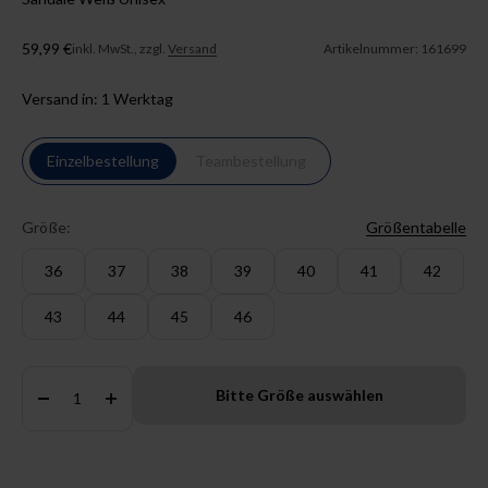
Angebot
59,99 €
inkl. MwSt., zzgl.
Versand
Artikelnummer: 161699
Versand in: 1 Werktag
Einzelbestellung
Teambestellung
Größe:
Größentabelle
36
37
38
39
40
41
42
43
44
45
46
Anzahl:
Bitte Größe auswählen