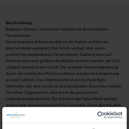
Beschreibung
Bequeme Damen- und Herren-Sandale mit abnehmbarem
Fersenriemen
Diese bequeme Arbeitssandale ist für Damen und Herren
gleichermaßen geeignet. Der Schuh verfügt über einen
praktischen abnehmbaren Fersenriemen. Dadurch kann auf
Wunsch eine noch größere Flexibilität erreicht werden, der Fuß
schlüpft einfach in den Schuh. Die optimale Weitenregulierung
durch vier praktische Klettverschlüsse erlaubt eine Anpassung
an jede Fußform. Das Obermaterial ist ein hochwertiges
Glattleder, das dem Schuh ein professionelles Aussehen verleiht.
Ein hoher Tragekomfort wird durch die gepolsterte
Lederdecksohle erreicht. Der Schuh in der Farbe Weiß verfügt
zudem über eine antistatische PU-Laufsohle. Diese geschäumte
Sohle ist besonders leicht und trageangenehm.