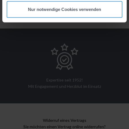
Informationen, auch zur Datenverarbeitung durch unsere
Nur notwendige Cookies verwenden
Marketingpartner, haben wir für Sie in unserer
Datenschutzerklärung
zusammengestellt. Zum
Impressum
.
Expertise seit 1952!
Mit Engagement und Herzblut im Einsatz
Widerruf eines Vertrags
Sie möchten einen Vertrag online widerrufen?