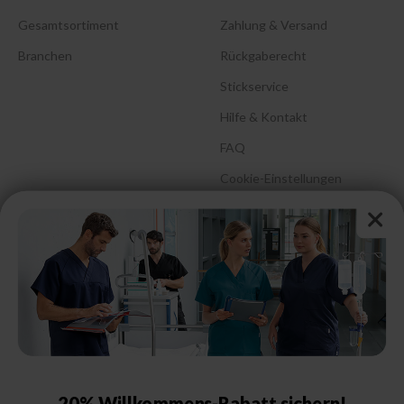
Gesamtsortiment
Zahlung & Versand
Branchen
Rückgaberecht
Stickservice
Hilfe & Kontakt
FAQ
Cookie-Einstellungen
Barrierefreiheitserklärung
Größenberatung &
Pflegehinweise
Größentabelle Damen
Größentabelle Herren
Größentabelle Schuhe
20% Willkommens-Rabatt sichern!