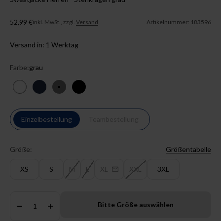
Angebot
52,99 €
inkl. MwSt., zzgl.
Versand
Artikelnummer: 183596
Versand in: 1 Werktag
Farbe:
grau
weiß
navy
grau
schwarz
Einzelbestellung
Teambestellung
Größe:
Größentabelle
XS
S
M
L
XL
XXL
3XL
Anzahl:
Bitte Größe auswählen