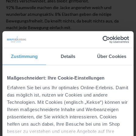
Nichts verschwindet, alles bleibt griffbereit.
92% Baumwolle machen die Jacke angenehm weich und
wunderbar atmungsaktiv. 8% Elasthan geben die nötige
Bewegungsfreiheit. Da kneift nichts, da beult nichts aus, da
macht jede Bewegung einfach mit.
Ob im Berufsalltag oder in der Freizeit, diese Sweatjacke ist
immer zur Stelle. Leicht, praktisch und absolut zuverlässig.
Zustimmung
Details
Über Cookies
Details
Hersteller:
CLINIC & JOB DRESS GmbH, Marke
Maßgeschneidert: Ihre Cookie-Einstellungen
CLINIC DRESS, In der Welle 14, DE, 49565
Erfahren Sie bei uns Ihr optimales Online-Erlebnis. Damit
Bramsche, info@clinicdress.de
das möglich ist, nutzen wir Cookies und andere
Material:
92% Baumwolle/8% Elasthan (Sweat,
Technologien. Mit Cookies (englisch „Kekse“) können wir
Stretch)
Ihnen maßgeschneiderte Inhalte und Werbeanzeigen
präsentieren, die Sie wirklich interessieren. Cookies
Industriewäsche geeignet nach EN ISO 15797:
helfen uns auch dabei, Ihre Besuche bei uns im Shop
Nein
besser zu verstehen und unsere Angebote auf Ihre