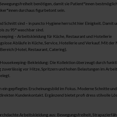
Bewegungsfreiheit benötigen, damit sie Patient*innen bestmöglich
ker*innen durchaus figurbetont sein.
und Schnitt sind – in puncto Hygiene herrscht hier Einigkeit. Dam
bis zu 95° waschbar sind.
eping – Arbeitskleidung für Küche, Restaurant und Hotellerie
ngslose Abläufe in Küche, Service, Hotellerie und Verkauf. Mit de
ereich (Hotel, Restaurant, Catering).
Housekeeping-Bekleidung: Die Kollektion überzeugt durch funktio
zuverlässig vor Hitze, Spritzern und hohen Belastungen im Arbeitsa
elegt.
m ein gepflegtes Erscheinungsbild im Fokus. Moderne Schnitte und 
m direkten Kundenkontakt. Ergänzend bietet profi dress stilvolle L
rchdachte Arbeitskleidung aus: Bewegungsfreiheit, Strapazierfäh