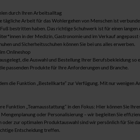
len durch Ihren Arbeitsalltag
Die tägliche Arbeit für das Wohlergehen von Menschen ist verbun
u Fuß bestritten haben. Das richtige Schuhwerk ist für einen lange
eiter*innen in der Medizin, Gastronomie und im Verkauf angepasst 
huhen und Sicherheitsschuhen können Sie bei uns alles erwerben.
e im Onlineshop
f ausgelegt, die Auswahl und Bestellung Ihrer Berufsbekleidung so ef
l die passenden Produkte für Ihre Anforderungen und Branche.
udem die Funktion „Bestellkarte“ zur Verfügung. Mit nur wenigen
e Funktion „Teamausstattung“ in den Fokus: Hier können Sie Ihren 
 Mengenplanung oder Personalisierung – wir begleiten Sie effizie
 oder zur optimalen Produktauswahl sind wir persönlich für Sie d
richtige Entscheidung treffen.