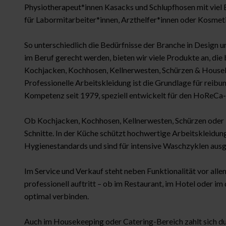
Physiotherapeut*innen Kasacks und Schlupfhosen mit viel 
für Labormitarbeiter*innen, Arzthelfer*innen oder Kosmeti
So unterschiedlich die Bedürfnisse der Branche in Design 
im Beruf gerecht werden, bieten wir viele Produkte an, die 
Kochjacken, Kochhosen, Kellnerwesten, Schürzen & Houseke
Professionelle Arbeitskleidung ist die Grundlage für reibu
Kompetenz seit 1979, speziell entwickelt für den HoReCa-B
Ob Kochjacken, Kochhosen, Kellnerwesten, Schürzen oder 
Schnitte. In der Küche schützt hochwertige Arbeitskleidung 
Hygienestandards und sind für intensive Waschzyklen ausg
Im Service und Verkauf steht neben Funktionalität vor alle
professionell auftritt – ob im Restaurant, im Hotel oder i
optimal verbinden.
Auch im Housekeeping oder Catering-Bereich zahlt sich du