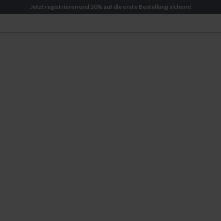
Jetzt registrieren und 20% auf die erste Bestellung sichern!
zu tragen. Mit bequemem Schnitt, praktischen Taschen und zuverläs