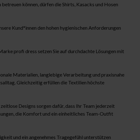
 betreuen können, dürfen die Shirts, Kasacks und Hosen
it unsere Kund*innen den hohen hygienischen Anforderungen
r Marke profi dress setzen Sie auf durchdachte Lösungen mit
nale Materialien, langlebige Verarbeitung und praxisnahe
lltag. Gleichzeitig erfüllen die Textilien höchste
zeitlose Designs sorgen dafür, dass Ihr Team jederzeit
ösungen, die Komfort und ein einheitliches Team-Outfit
igkeit und ein angenehmes Tragegefühl unterstützen