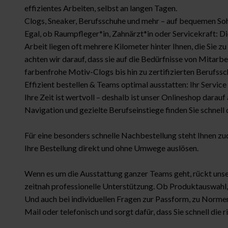
effizientes Arbeiten, selbst an langen Tagen.
Clogs, Sneaker, Berufsschuhe und mehr – auf bequemen Soh
Egal, ob Raumpfleger*in, Zahnärzt*in oder Servicekraft: 
Arbeit liegen oft mehrere Kilometer hinter Ihnen, die Sie z
achten wir darauf, dass sie auf die Bedürfnisse von Mitarb
farbenfrohe Motiv-Clogs bis hin zu zertifizierten Berufssc
Effizient bestellen & Teams optimal ausstatten: Ihr Servic
Ihre Zeit ist wertvoll – deshalb ist unser Onlineshop darau
Navigation und gezielte Berufseinstiege finden Sie schnel
Für eine besonders schnelle Nachbestellung steht Ihnen z
Ihre Bestellung direkt und ohne Umwege auslösen.
Wenn es um die Ausstattung ganzer Teams geht, rückt unser
zeitnah professionelle Unterstützung. Ob Produktauswahl,
Und auch bei individuellen Fragen zur Passform, zu Normen
Mail oder telefonisch und sorgt dafür, dass Sie schnell die 