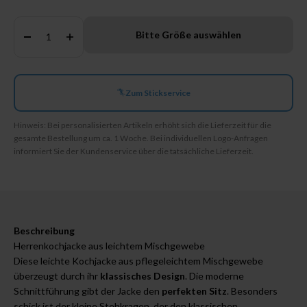
Anzahl:
Bitte Größe auswählen
Zum Stickservice
Hinweis: Bei personalisierten Artikeln erhöht sich die Lieferzeit für die
gesamte Bestellung um ca. 1 Woche. Bei individuellen Logo-Anfragen
informiert Sie der Kundenservice über die tatsächliche Lieferzeit.
Beschreibung
Herrenkochjacke aus leichtem Mischgewebe
Diese leichte Kochjacke aus pflegeleichtem Mischgewebe
überzeugt durch ihr
klassisches Design
. Die moderne
Schnittführung gibt der Jacke den
perfekten Sitz
. Besonders
schick ist der kleine Stehkragen, der den klassischen