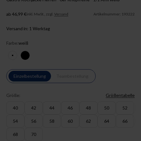
Angebot
ab 46,99 €
inkl. MwSt., zzgl.
Versand
Artikelnummer: 193222
Versand in: 1 Werktag
Farbe:
weiß
weiß
schwarz
Einzelbestellung
Teambestellung
Größe:
Größentabelle
40
42
44
46
48
50
52
54
56
58
60
62
64
66
68
70