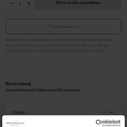
Bitte Größe auswählen
Zum Stickservice
Hinweis: Bei personalisierten Artikeln erhöht sich die Lieferzeit für die
gesamte Bestellung um ca. 1 Woche. Bei individuellen Logo-Anfragen
informiert Sie der Kundenservice über die tatsächliche Lieferzeit.
Beschreibung
Herrenhemd mit Halbarm und Brusttasche
Details
Hersteller:
CLINIC & JOB DRESS GmbH, Marke