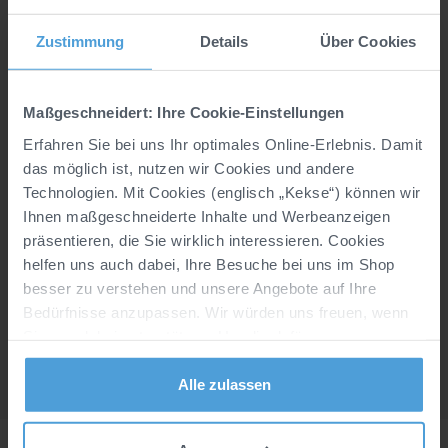
profi dress, In der Welle 14, DE, 49565 Bramsche,
service.de@cjd-group.com
Zustimmung
Details
Über Cookies
Material:
55% Baumwolle/45% Polyester
Industriewäsche geeignet nach EN ISO 15797:
Maßgeschneidert: Ihre Cookie-Einstellungen
Nein
Erfahren Sie bei uns Ihr optimales Online-Erlebnis. Damit
Materialgewicht (g/m²):
115
das möglich ist, nutzen wir Cookies und andere
Technologien. Mit Cookies (englisch „Kekse“) können wir
Passform:
regular Fit
Ihnen maßgeschneiderte Inhalte und Werbeanzeigen
präsentieren, die Sie wirklich interessieren. Cookies
helfen uns auch dabei, Ihre Besuche bei uns im Shop
Produktmerkmale
besser zu verstehen und unsere Angebote auf Ihre
Bedürfnisse anzupassen. Wir würden uns freuen, wenn
Pflegehinweise
Sie uns dabei unterstützen. Um die dafür von uns
empfohlenen Voreinstellungen zu übernehmen, klicken
Sie auf „Alle zulassen“. Keine Sorge: Alle von diesen
Alle zulassen
Cookies erfassten Informationen sind anonym. Bei Klick
auf den runden Button unten Links auf Ihrem Bildschirm,