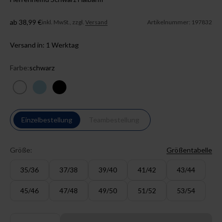
Angebot
ab 38,99 €
inkl. MwSt., zzgl.
Versand
Artikelnummer: 197832
Versand in: 1 Werktag
Farbe:
schwarz
weiß
eisblau
schwarz
Einzelbestellung
Teambestellung
Größe:
Größentabelle
35/36
37/38
39/40
41/42
43/44
45/46
47/48
49/50
51/52
53/54
Anzahl: