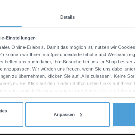
Pflegehinweise
Details
ie-Einstellungen
imales Online-Erlebnis. Damit das möglich ist, nutzen wir Cookie
e“) können wir Ihnen maßgeschneiderte Inhalte und Werbeanzeige
ies helfen uns auch dabei, Ihre Besuche bei uns im Shop besser
se anzupassen. Wir würden uns freuen, wenn Sie uns dabei unter
ngen zu übernehmen, klicken Sie auf „Alle zulassen“. Keine Sor
 anonym. Bei Klick auf den runden Button unten Links auf Ihrem 
ufen oder individuelle Anpassungen vornehmen. Weitere Informat
re Marketingpartner, haben wir für Sie in unserer
Datenschutz
ies
Anpassen