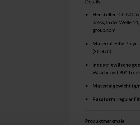
Details
Hersteller:
CLINIC &
dress, In der Welle 1
group.com
Material:
64% Polyes
(Stretch)
Industriewäsche gee
Wäsche und 90° Trock
Materialgewicht (g/m
Passform:
regular Fit
Produktmerkmale