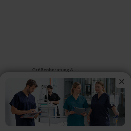
Größenberatung &
Pflegehinweise
n
Größentabelle Damen
Größentabelle Herren
Größentabelle Schuhe
Schutzklassen & Kennzeichnungen