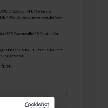
 JOB DRESS GmbH, Marke profi
4, DE, 49565 Bramsche, service.de@cjd-
ter/34% Baumwolle/2% Elastolefin
ignet nach EN ISO 15797:
Ja, bei 75°
nung getestet
²):
245