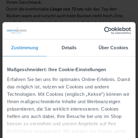
Ihrem Geschmack.
Durch die komfortable
Länge von 72 cm
, hält das Top den
Rücken warm und rutscht auch beim Bücken nicht hoch. Eine
modische und praktische Ergänzung zu fast jedem Look.
Details
Zustimmung
Details
Über Cookies
Hersteller:
CLINIC & JOB DRESS GmbH, Marke
CLINIC DRESS, In der Welle 14, DE, 49565
Maßgeschneidert: Ihre Cookie-Einstellungen
Bramsche, info@clinicdress.de
Erfahren Sie bei uns Ihr optimales Online-Erlebnis. Damit
Material:
95% Baumwolle/5% Elasthan (Single-
das möglich ist, nutzen wir Cookies und andere
Jersey, Stretch)
Technologien. Mit Cookies (englisch „Kekse“) können wir
Ihnen maßgeschneiderte Inhalte und Werbeanzeigen
Industriewäsche geeignet nach EN ISO 15797:
präsentieren, die Sie wirklich interessieren. Cookies
Ja, bei 75° Wäsche und 90° Trocknung getestet
helfen uns auch dabei, Ihre Besuche bei uns im Shop
Materialgewicht (g/m²):
185
besser zu verstehen und unsere Angebote auf Ihre
Bedürfnisse anzupassen. Wir würden uns freuen, wenn
Passform:
slim Fit