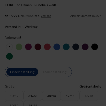
CORE Top Damen - Rundhals weiß
Angebot
ab 15,99 €
inkl. MwSt., zzgl.
Versand
Artikelnummer: 180274
Versand in: 1 Werktag
Farbe:
weiß
weiß
apfelgrün
berry
bordeaux
lipstick
königsblau
petrol
navy
pflaume
schwar
dunkelgrün
Einzelbestellung
Teambestellung
Größe:
Größentabelle
30/32
34/36
38/40
42/44
46/48
50/52
54/56