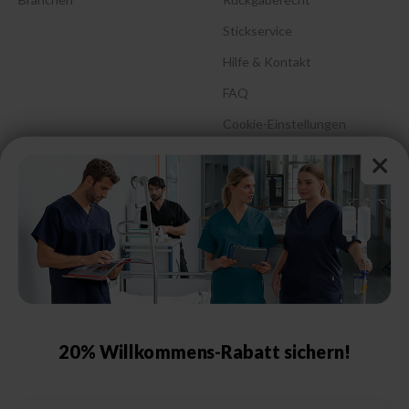
Stickservice
Hilfe & Kontakt
FAQ
Cookie-Einstellungen
Barrierefreiheitserklärung
Größenberatung &
Pflegehinweise
Größentabelle Damen
Größentabelle Herren
Größentabelle Schuhe
20% Willkommens-Rabatt sichern!
Schutzklassen &
Kennzeichnungen
Email