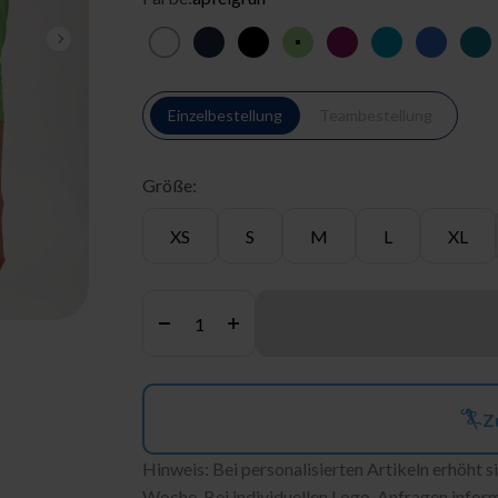
Vor
weiß
navy
schwarz
apfelgrün
berry
türkis
königsb
pe
Einzelbestellung
Teambestellung
Größe:
XS
S
M
L
XL
Anzahl:
Z
Hinweis: Bei personalisierten Artikeln erhöht si
Woche. Bei individuellen Logo-Anfragen informi