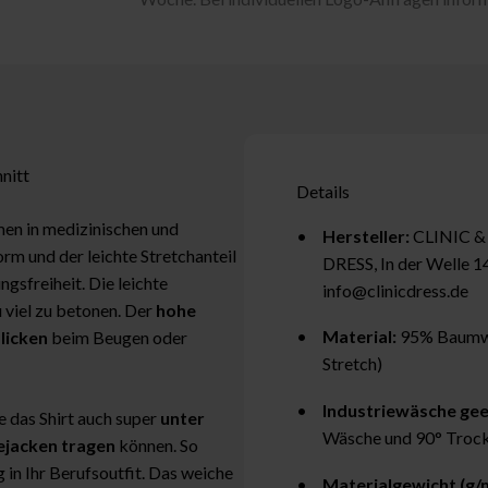
nitt
Details
men in medizinischen und
Hersteller:
CLINIC &
m und der leichte Stretchanteil
DRESS, In der Welle 1
gsfreiheit. Die leichte
info@clinicdress.de
u viel zu betonen. Der
hohe
Material:
95% Baumwol
licken
beim Beugen oder
Stretch)
Industriewäsche gee
e das Shirt auch super
unter
Wäsche und 90° Trock
ejacken tragen
können. So
in Ihr Berufsoutfit. Das weiche
Materialgewicht (g/m