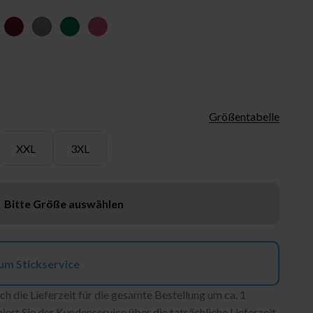
lau
trol
bordeaux
dunkelgrau melange
dunkelgrün
rosenholz
Größentabelle
XXL
3XL
Bitte Größe auswählen
um Stickservice
ch die Lieferzeit für die gesamte Bestellung um ca. 1
ert Sie der Kundenservice über die tatsächliche Lieferzeit.