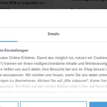
l von 95%
ist angenehm zur
stand.
Passform:
regular Fit
Produktmerkmale
Details
Pflegehinweise
ie-Einstellungen
imales Online-Erlebnis. Damit das möglich ist, nutzen wir Cookie
e“) können wir Ihnen maßgeschneiderte Inhalte und Werbeanzeige
ies helfen uns auch dabei, Ihre Besuche bei uns im Shop besser
se anzupassen. Wir würden uns freuen, wenn Sie uns dabei unter
ngen zu übernehmen, klicken Sie auf „Alle zulassen“. Keine Sor
 anonym. Bei Klick auf den runden Button unten Links auf Ihrem 
ufen oder individuelle Anpassungen vornehmen. Weitere Informat
re Marketingpartner, haben wir für Sie in unserer
Datenschutz