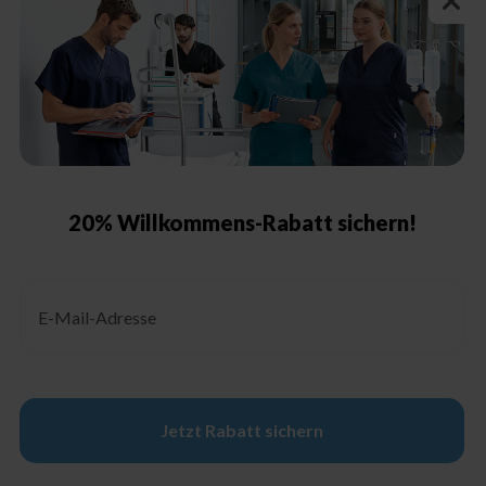
n
Größentabelle Damen
Größentabelle Herren
Größentabelle Schuhe
Schutzklassen & Kennzeichnungen
Pflegehinweise
20% Willkommens-Rabatt sichern!
Email
g
Jetzt Rabatt sichern