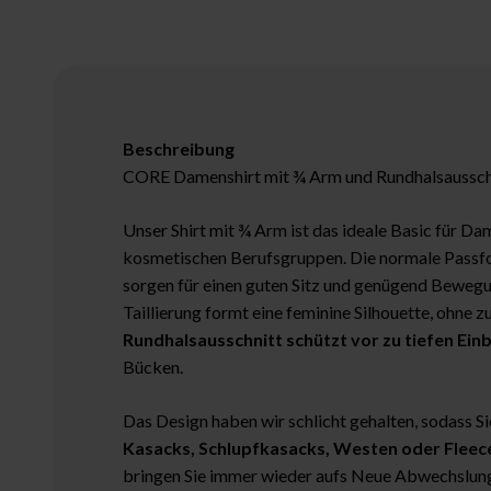
Beschreibung
CORE Damenshirt mit ¾ Arm und Rundhalsaussch
Unser Shirt mit ¾ Arm ist das ideale Basic für Da
kosmetischen Berufsgruppen. Die normale Passfor
sorgen für einen guten Sitz und genügend Bewegun
Taillierung formt eine feminine Silhouette, ohne z
Rundhalsausschnitt schützt vor zu tiefen Einb
Bücken.
Das Design haben wir schlicht gehalten, sodass Si
Kasacks, Schlupfkasacks, Westen oder Fleec
bringen Sie immer wieder aufs Neue Abwechslung 