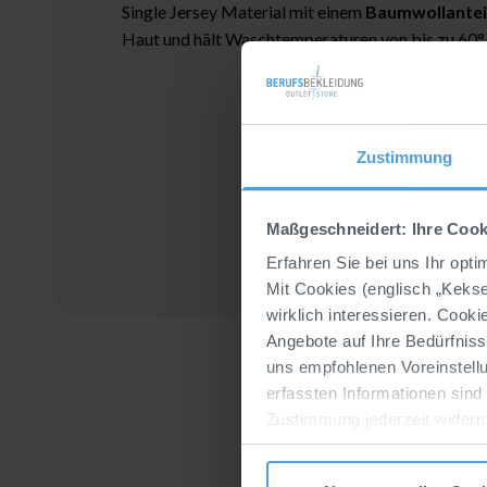
Single Jersey Material mit einem
Baumwollantei
Haut und hält Waschtemperaturen von bis zu 60° 
Zustimmung
Maßgeschneidert: Ihre Cook
Erfahren Sie bei uns Ihr opt
Mit Cookies (englisch „Keks
wirklich interessieren. Cook
Angebote auf Ihre Bedürfnis
uns empfohlenen Voreinstellu
erfassten Informationen sind
Zustimmung jederzeit widerr
Datenverarbeitung durch unse
Zum
Impressum
.