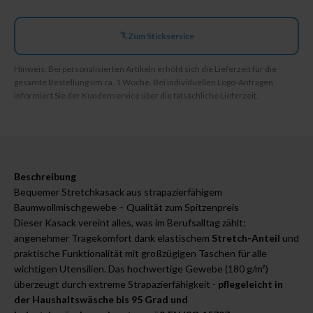
Zum Stickservice
Hinweis: Bei personalisierten Artikeln erhöht sich die Lieferzeit für die
gesamte Bestellung um ca. 1 Woche. Bei individuellen Logo-Anfragen
informiert Sie der Kundenservice über die tatsächliche Lieferzeit.
Beschreibung
Bequemer Stretchkasack aus strapazierfähigem
Baumwollmischgewebe – Qualität zum Spitzenpreis
Dieser Kasack vereint alles, was im Berufsalltag zählt:
angenehmer Tragekomfort dank elastischem
Stretch-Anteil
und
praktische Funktionalität mit großzügigen Taschen für alle
wichtigen Utensilien. Das hochwertige Gewebe (180 g/m²)
überzeugt durch extreme Strapazierfähigkeit -
pflegeleicht in
der Haushaltswäsche bis 95 Grad und