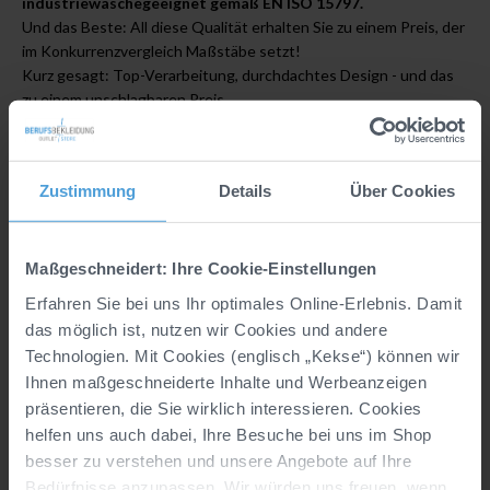
industriewäschegeeignet gemäß EN ISO 15797.
Und das Beste: All diese Qualität erhalten Sie zu einem Preis, der
im Konkurrenzvergleich Maßstäbe setzt!
Kurz gesagt: Top-Verarbeitung, durchdachtes Design - und das
zu einem unschlagbaren Preis.
Übrigens: Die passende Hose erhalten Sie ebenfalls bei uns.
Zustimmung
Details
Über Cookies
Details
Hersteller:
CLINIC & JOB DRESS GmbH, Marke
Maßgeschneidert: Ihre Cookie-Einstellungen
CLINIC DRESS, In der Welle 14, DE, 49565
Bramsche, info@clinicdress.de
Erfahren Sie bei uns Ihr optimales Online-Erlebnis. Damit
das möglich ist, nutzen wir Cookies und andere
Material:
77% Polyester/20% Baumwolle/3%
Technologien. Mit Cookies (englisch „Kekse“) können wir
Elasthan (Stretch)
Ihnen maßgeschneiderte Inhalte und Werbeanzeigen
Industriewäsche geeignet nach EN ISO 15797:
präsentieren, die Sie wirklich interessieren. Cookies
Ja, bei 75° Wäsche und 90° Trocknung getestet
helfen uns auch dabei, Ihre Besuche bei uns im Shop
besser zu verstehen und unsere Angebote auf Ihre
Materialgewicht (g/m²):
180
Bedürfnisse anzupassen. Wir würden uns freuen, wenn