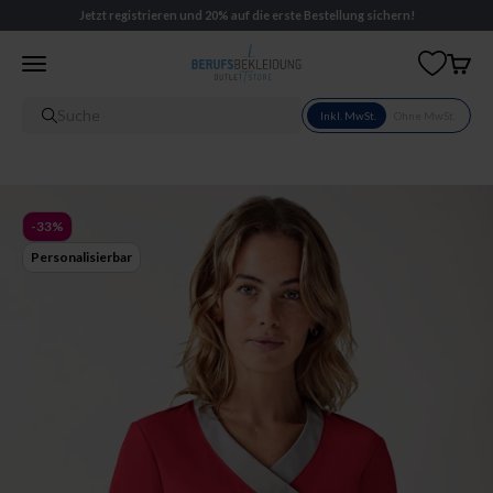
Zum Inhalt springen
Jetzt registrieren und 20% auf die erste Bestellung sichern!
Berufsbekleidung DE
Menü
Waren
Suche
Inkl. MwSt.
Ohne MwSt.
-33%
Personalisierbar