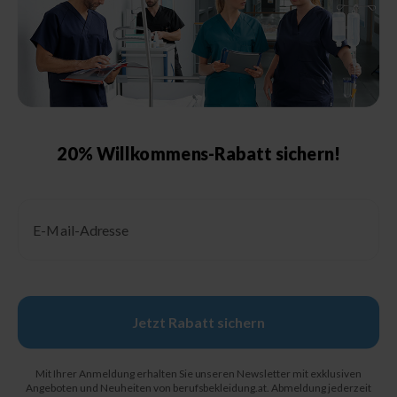
Größenberatung &
Pflegehinweise
Größentabelle Damen
Größentabelle Herren
Größentabelle Schuhe
20% Willkommens-Rabatt sichern!
Schutzklassen &
Kennzeichnungen
Email
Pflegehinweise
Jetzt Rabatt sichern
© 2026, Berufsbekleidung.de
Mit Ihrer Anmeldung erhalten Sie unseren Newsletter mit exklusiven
Angeboten und Neuheiten von berufsbekleidung.at. Abmeldung jederzeit