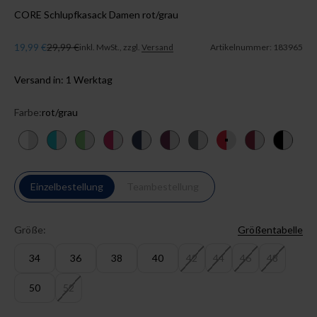
CORE Schlupfkasack Damen rot/grau
Angebot
Regulärer Preis
19,99 €
29,99 €
inkl. MwSt., zzgl.
Versand
Artikelnummer: 183965
Versand in: 1 Werktag
Farbe:
rot/grau
weiß/grau
curaçao/grau
apfelgrün/grau
pink/grau
navy/grau
pflaume/grau
steingrau/grau
rot/grau
bordeaux/gra
schwarz
Einzelbestellung
Teambestellung
Größe:
Größentabelle
34
36
38
40
42
44
46
48
50
52