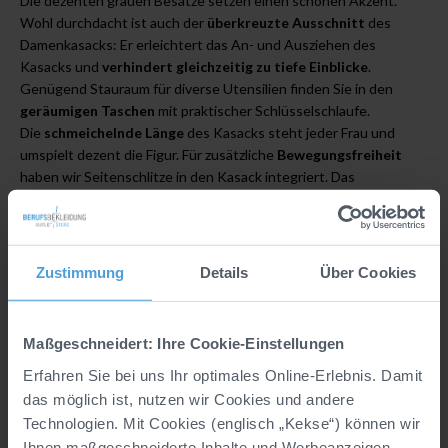
Die dezenten grauen Besätze setzen einen schönen Akzent.
Wohl durchdacht ist auch der
überkreuzte Ausschnitt
des
Damenkasacks: Er erleichtert das An- und Ausziehen des
Kasacks und
verhindert gleichzeitig zu tiefe Einblicke
.
Genügend Stauraum für diverse Utensilien finden Sie in den
geräumigen Taschen
mit praktischer Schlüsselschlaufe.
Die
schmeichelnde Länge
des Kasacks steht jeder Frau und
umspielt dezent die Figur. Für zusätzliche
Bewegungsfreiheit
haben wir Seitenschlitze in den Kasack integriert. Das
strapazierfähige Mischgewebe aus 50% Baumwolle und 50%
Polyester verbindet die Vorteile beider Fasern: Angenehme
Trageeigenschaften und
Atmungsaktivität
treffen auf
Formstabilität
und
Langlebigkeit
. Durch das angenehm leichte
Zustimmung
Details
Über Cookies
Gewicht des Gewebes ist der Schlupfkasack für Damen auch bei
warmen Temperaturen ein gut geeignetes Kleidungsstück. Die
sehr guten Pflegeeigenschaften
sind ein zusätzlicher Pluspunkt.
Maßgeschneidert: Ihre Cookie-Einstellungen
Erfahren Sie bei uns Ihr optimales Online-Erlebnis. Damit
das möglich ist, nutzen wir Cookies und andere
Details
Technologien. Mit Cookies (englisch „Kekse“) können wir
Ihnen maßgeschneiderte Inhalte und Werbeanzeigen