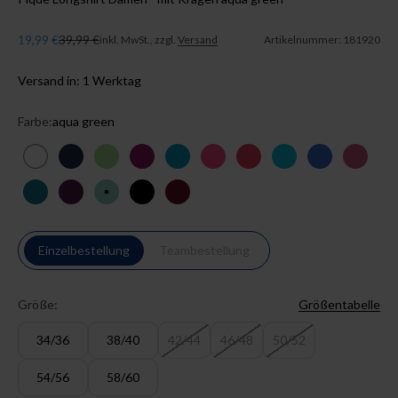
Angebot
Regulärer Preis
19,99 €
39,99 €
inkl. MwSt., zzgl.
Versand
Artikelnummer: 181920
Versand in: 1 Werktag
Farbe:
aqua green
weiß
navy
apfelgrün
berry
türkis
pink
lipstick
curaçao
königsblau
rosenho
petrol
pflaume
aqua green
schwarz
bordeaux
Einzelbestellung
Teambestellung
Größe:
Größentabelle
34/36
38/40
42/44
46/48
50/52
54/56
58/60