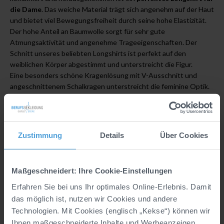
die Dame
. Das weiche Material trägt sich angenehm auf der Haut
und bietet viel Bewegungsfreiheit durch seine hohe Elastizität.
Der hohe Anteil an Baumwolle sorgt für sehr gute
Atmungsaktivität und angenehme Trageeigenschaften. Der
Schnitt unseres beliebten Longshirts ist perfekt auf den
weiblichen Körper abgestimmt und unterstreicht die Figur.
Eine besonders schöne Kragenlösung mit V-Ausschnitt und
angeschnittenem Schalkragen unterstreicht die feminine Optik.
Aber auch funktionelle Details, wie
praktische Taschen
und
Seitenschlitze für mehr Bewegungsfreiheit, machen das
Damenshirt zu einem perfekten Begleiter im Berufsalltag. Ob im
medizinischen Bereich oder im Beauty-Bereich, mit diesem Shirt
Zustimmung
Details
Über Cookies
sind Sie immer attraktiv und bequem gekleidet. Ein weiterer
Pluspunkt: Sie können das Shirt bei bis zu
60° waschen
und
damit hygienisch reinigen.
Maßgeschneidert: Ihre Cookie-Einstellungen
Erfahren Sie bei uns Ihr optimales Online-Erlebnis. Damit
das möglich ist, nutzen wir Cookies und andere
Details
Technologien. Mit Cookies (englisch „Kekse“) können wir
Hersteller:
CLINIC & JOB DRESS GmbH, Marke
Ihnen maßgeschneiderte Inhalte und Werbeanzeigen