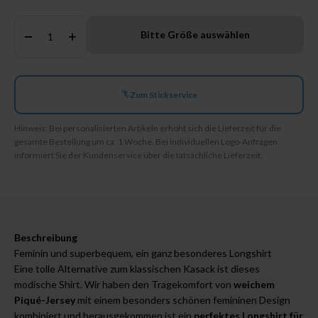
Anzahl:
Bitte Größe auswählen
Zum Stickservice
Hinweis: Bei personalisierten Artikeln erhöht sich die Lieferzeit für die
gesamte Bestellung um ca. 1 Woche. Bei individuellen Logo-Anfragen
informiert Sie der Kundenservice über die tatsächliche Lieferzeit.
Beschreibung
Feminin und superbequem, ein ganz besonderes Longshirt
Eine tolle Alternative zum klassischen Kasack ist dieses
modische Shirt. Wir haben den Tragekomfort von
weichem
Piqué-Jersey
mit einem besonders schönen femininen Design
kombiniert und herausgekommen ist ein
perfektes Longshirt für