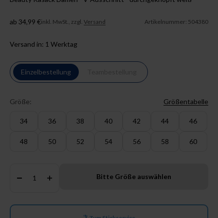
Angebot
ab 34,99 €
inkl. MwSt., zzgl.
Versand
Artikelnummer: 504380
Versand in: 1 Werktag
Einzelbestellung
Teambestellung
Größe:
Größentabelle
34
36
38
40
42
44
46
48
50
52
54
56
58
60
Anzahl:
Bitte Größe auswählen
Zum Stickservice