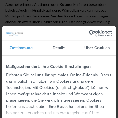
Apothekerinnen, Ärztinnen oder Kosmetikerinnen besonders
beliebt. Auch im Hinblick auf seine Wandelbarkeit kann dieses
Modell punkten: So können Sie den Kasack geschlossen tragen
aber auch offen über T-Shirt oder Top. Das bringt Abwechslung
in Ihr Arbeitsoutfit! Hinweis: Damen mit einer größeren
Oberweite wählen den Kasack am besten eine Nummer größer
als gewohnt.
Zustimmung
Details
Über Cookies
Details
Maßgeschneidert: Ihre Cookie-Einstellungen
Hersteller:
CLINIC & JOB DRESS GmbH, Marke
Erfahren Sie bei uns Ihr optimales Online-Erlebnis. Damit
CLINIC DRESS, In der Welle 14, DE, 49565
das möglich ist, nutzen wir Cookies und andere
Bramsche, info@clinicdress.de
Technologien. Mit Cookies (englisch „Kekse“) können wir
Material:
100% Baumwolle
Ihnen maßgeschneiderte Inhalte und Werbeanzeigen
präsentieren, die Sie wirklich interessieren. Cookies
Industriewäsche geeignet nach EN ISO 15797:
helfen uns auch dabei, Ihre Besuche bei uns im Shop
Nein
besser zu verstehen und unsere Angebote auf Ihre
Materialgewicht (g/m²):
210