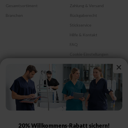
Gesamtsortiment
Zahlung & Versand
Branchen
Rückgaberecht
Stickservice
Hilfe & Kontakt
FAQ
Cookie-Einstellungen
Barrierefreiheitserklärung
Größenberatung &
Pflegehinweise
Größentabelle Damen
Größentabelle Herren
Größentabelle Schuhe
20% Willkommens-Rabatt sichern!