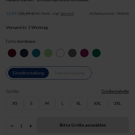
Angebot
Regulärer Preis
16,99 €
25,99 €
inkl. MwSt., zzgl.
Versand
Artikelnummer: 184642
Versand in: 1 Werktag
Farbe:
bordeaux
bordeaux
navy
petrol
apfelgrün
weiß
steingrau
berry
dunkelgrün
Einzelbestellung
Teambestellung
Größe:
Größentabelle
XS
S
M
L
XL
XXL
3XL
Anzahl:
Bitte Größe auswählen