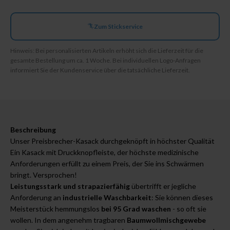
Zum Stickservice
Hinweis: Bei personalisierten Artikeln erhöht sich die Lieferzeit für die
gesamte Bestellung um ca. 1 Woche. Bei individuellen Logo-Anfragen
informiert Sie der Kundenservice über die tatsächliche Lieferzeit.
Beschreibung
Unser Preisbrecher-Kasack durchgeknöpft in höchster Qualität
Ein Kasack mit Druckknopfleiste, der höchste medizinische
Anforderungen erfüllt zu einem Preis, der Sie ins Schwärmen
bringt. Versprochen!
Leistungsstark und strapazierfähig
übertrifft er jegliche
Anforderung an
industrielle Waschbarkeit
: Sie können dieses
Meisterstück hemmungslos
bei 95 Grad waschen
- so oft sie
wollen. In dem angenehm tragbaren
Baumwollmischgewebe