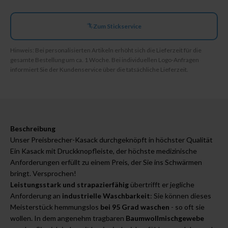
Zum Stickservice
Hinweis: Bei personalisierten Artikeln erhöht sich die Lieferzeit für die
gesamte Bestellung um ca. 1 Woche. Bei individuellen Logo-Anfragen
informiert Sie der Kundenservice über die tatsächliche Lieferzeit.
Beschreibung
Unser Preisbrecher-Kasack durchgeknöpft in höchster Qualität
Ein Kasack mit Druckknopfleiste, der höchste medizinische
Anforderungen erfüllt zu einem Preis, der Sie ins Schwärmen
bringt. Versprochen!
Leistungsstark und strapazierfähig
übertrifft er jegliche
Anforderung an
industrielle Waschbarkeit
: Sie können dieses
Meisterstück hemmungslos
bei 95 Grad waschen
- so oft sie
wollen. In dem angenehm tragbaren
Baumwollmischgewebe