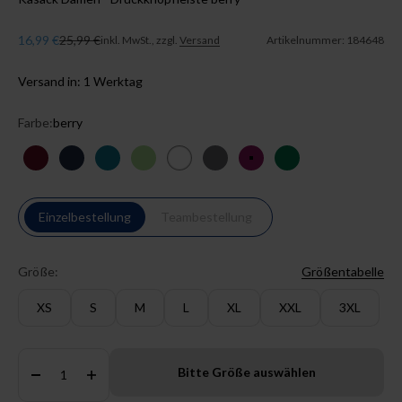
Angebot
Regulärer Preis
16,99 €
25,99 €
inkl. MwSt., zzgl.
Versand
Artikelnummer: 184648
Versand in: 1 Werktag
Farbe:
berry
bordeaux
navy
petrol
apfelgrün
weiß
steingrau
berry
dunkelgrün
Einzelbestellung
Teambestellung
Größe:
Größentabelle
XS
S
M
L
XL
XXL
3XL
Anzahl:
Bitte Größe auswählen