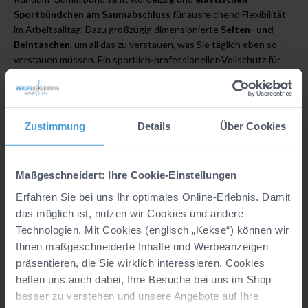
Sportbündchen am Saumabschluss
für ausreichend Flexibilität
im Arbeitsalltag. Dazu großzügig dimensionierte
Seiten- und
Beintaschen
, um all das zu verstauen, was Sie täglich eben so
verstauen müssen. Ein sportlich-professioneller-Vollschutz für
Profis mit einem
unglaublichen Preis-Leistungsverhältnis
.
Genau hier zahlen sich für Sie über 70 Jahre Branchenerfahrung
aus. Garantiert!
Zustimmung
Details
Über Cookies
Details
Maßgeschneidert: Ihre Cookie-Einstellungen
Hersteller:
CLINIC & JOB DRESS GmbH, Marke
Erfahren Sie bei uns Ihr optimales Online-Erlebnis. Damit
CLINIC DRESS, In der Welle 14, DE, 49565
das möglich ist, nutzen wir Cookies und andere
Bramsche, info@clinicdress.de
Technologien. Mit Cookies (englisch „Kekse“) können wir
Material:
50% Baumwolle/50% Polyester
Ihnen maßgeschneiderte Inhalte und Werbeanzeigen
präsentieren, die Sie wirklich interessieren. Cookies
Industriewäsche geeignet nach EN ISO 15797:
helfen uns auch dabei, Ihre Besuche bei uns im Shop
Ja, bei 75° Wäsche und 90° Trocknung getestet
besser zu verstehen und unsere Angebote auf Ihre