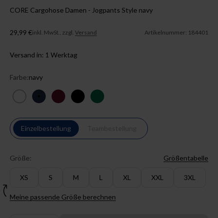
CORE Cargohose Damen - Jogpants Style navy
Angebot
29,99 €
inkl. MwSt., zzgl.
Versand
Artikelnummer: 184401
Versand in: 1 Werktag
Farbe:
navy
weiß
navy
bordeaux
schwarz
dunkelgrün
Einzelbestellung
Teambestellung
Größe:
Größentabelle
XS
S
M
L
XL
XXL
3XL
Meine passende Größe berechnen