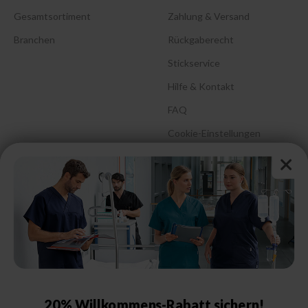
Gesamtsortiment
Zahlung & Versand
Branchen
Rückgaberecht
Stickservice
Hilfe & Kontakt
FAQ
Cookie-Einstellungen
Barrierefreiheitserklärung
Größenberatung &
Pflegehinweise
Größentabelle Damen
Größentabelle Herren
Größentabelle Schuhe
20% Willkommens-Rabatt sichern!