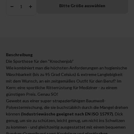
Anzahl:
Bitte Größe auswählen
Beschreibung
Die Sporthose für den "Knochenjob"
Wie kombiniert man die höchsten Anforderungen an hygienische
Waschbarkeit (bis zu 95 Grad Celsius) & extreme Langlebigkeit
mit dem Wunsch, an ein zeitgemäßes Outfit für den Beruf? Im
Kern: eine sportliche Ritterrüstung für Mediziner - zu einem
günstigen Preis. Genau SO!
Gewebt aus einer super-strapazierfähigen Baumwoll-
Polyestermischung, die sie buchstäblich durch die Mangel drehen
können
(Industriewäsche geeignet nach EN ISO 15797)
. Dick
genug, um sie zu schützen, leicht genug, um nicht ins Schwitzen
zu kommen - und gleichzeitig ausgestattet mit einem bequemen
Rundum-Gummibund samt Kordelzug und
elastischen