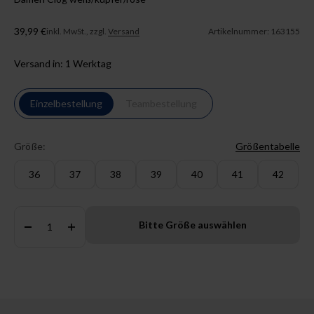
Angebot
39,99 €
inkl. MwSt., zzgl.
Versand
Artikelnummer: 163155
Versand in: 1 Werktag
Einzelbestellung
Teambestellung
Größe:
Größentabelle
36
37
38
39
40
41
42
Anzahl:
Bitte Größe auswählen