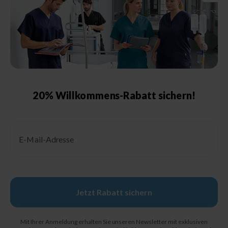
Größenberatung &
Pflegehinweise
Größentabelle Damen
Größentabelle Herren
Größentabelle Schuhe
20% Willkommens-Rabatt sichern!
Schutzklassen &
Kennzeichnungen
Email
Pflegehinweise
Jetzt Rabatt sichern
© 2026, Berufsbekleidung.de
Mit Ihrer Anmeldung erhalten Sie unseren Newsletter mit exklusiven