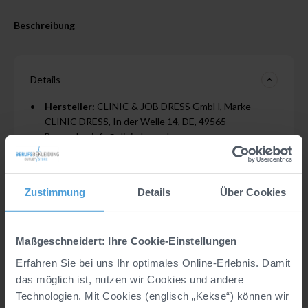
Beschreibung
Details
Hersteller:
CLINIC & JOB DRESS GmbH, Marke
CLINIC DRESS, In der Welle 14, DE, 49565
Bramsche, info@clinicdress.de
Material:
Sonstiges Material (Synthetik)
Industriewäsche geeignet nach EN ISO 15797:
Zustimmung
Details
Über Cookies
Nein
Maßgeschneidert: Ihre Cookie-Einstellungen
Produktmerkmale
Erfahren Sie bei uns Ihr optimales Online-Erlebnis. Damit
das möglich ist, nutzen wir Cookies und andere
Technologien. Mit Cookies (englisch „Kekse“) können wir